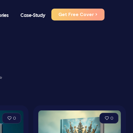
Get Free Cover >
ories
Case-Study
⭐
0
0