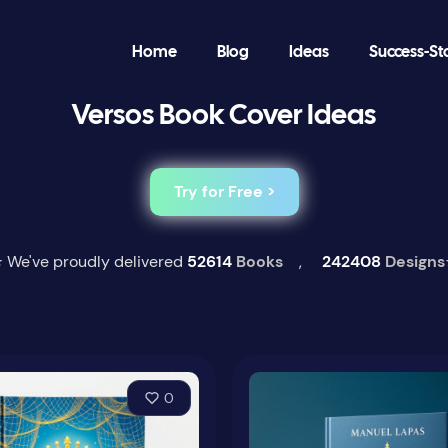
Home
Blog
Ideas
Success-St
Versos Book Cover Ideas
Try for Free >
 We've proudly delivered
52614
Books
,
242408
Designs
0