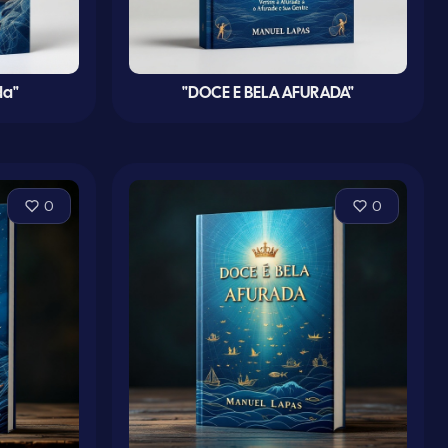
da"
"DOCE E BELA AFURADA"
0
0