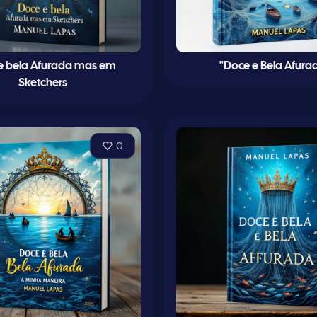
e bela Afurada mas em
"Doce e Bela Afura
Sketchers
0