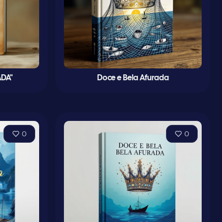
ADA"
Doce e Bela Afurada
0
0