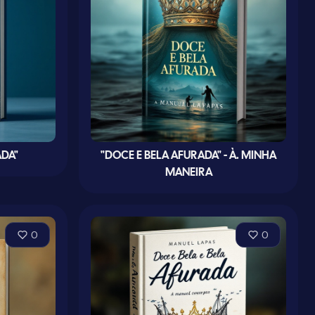
ADA"
"DOCE E BELA AFURADA" - À. MINHA
MANEIRA
0
0