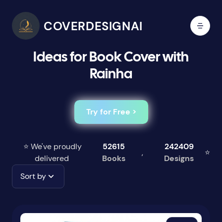
COVERDESIGNAI
Ideas for Book Cover with
Rainha
Try for Free >
⭐ We've proudly
52615
242409
,
⭐
delivered
Books
Designs
Sort by