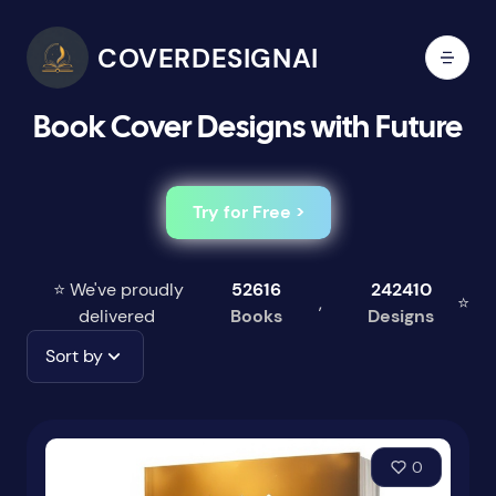
COVERDESIGNAI
Book Cover Designs with Future
Try for Free >
⭐ We've proudly
52616
242410
,
⭐
delivered
Books
Designs
Sort by
0