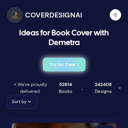
COVERDESIGNAI
Ideas for Book Cover with
Demetra
Try for Free >
⭐ We've proudly
52614
242408
,
⭐
delivered
Books
Designs
Sort by